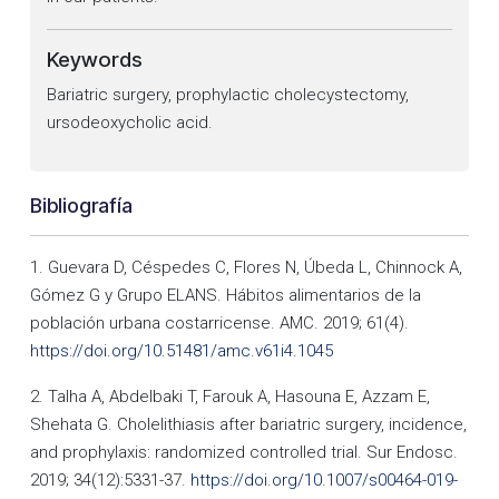
Keywords
Bariatric surgery, prophylactic cholecystectomy,
ursodeoxycholic acid.
Bibliografía
1. Guevara D, Céspedes C, Flores N, Úbeda L, Chinnock A,
Gómez G y Grupo ELANS. Hábitos alimentarios de la
población urbana costarricense. AMC. 2019; 61(4).
https://doi.org/10.51481/amc.v61i4.1045
2. Talha A, Abdelbaki T, Farouk A, Hasouna E, Azzam E,
Shehata G. Cholelithiasis after bariatric surgery, incidence,
and prophylaxis: randomized controlled trial. Sur Endosc.
2019; 34(12):5331-37.
https://doi.org/10.1007/s00464-019-