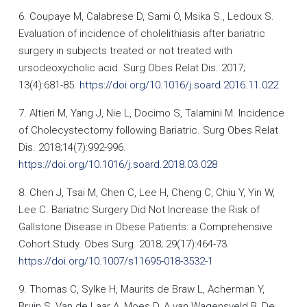
6. Coupaye M, Calabrese D, Sami O, Msika S., Ledoux S.
Evaluation of incidence of cholelithiasis after bariatric
surgery in subjects treated or not treated with
ursodeoxycholic acid. Surg Obes Relat Dis. 2017;
13(4):681-85.
https://doi.org/10.1016/j.soard.2016.11.022
7. Altieri M, Yang J, Nie L, Docimo S, Talamini M. Incidence
of Cholecystectomy following Bariatric. Surg Obes Relat
Dis. 2018;14(7):992-996.
https://doi.org/10.1016/j.soard.2018.03.028
8. Chen J, Tsai M, Chen C, Lee H, Cheng C, Chiu Y, Yin W,
Lee C. Bariatric Surgery Did Not Increase the Risk of
Gallstone Disease in Obese Patients: a Comprehensive
Cohort Study. Obes Surg. 2018; 29(17):464-73.
https://doi.org/10.1007/s11695-018-3532-1
9. Thomas C, Sylke H, Maurits de Braw L, Acherman Y,
Bruin S, Van de Laar A, Moes D, A van Wagensveld B, De