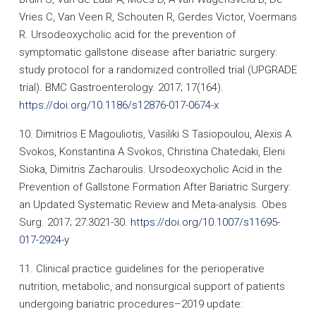
Vries C, Van Veen R, Schouten R, Gerdes Victor, Voermans
R. Ursodeoxycholic acid for the prevention of
symptomatic gallstone disease after bariatric surgery:
study protocol for a randomized controlled trial (UPGRADE
trial). BMC Gastroenterology. 2017; 17(164).
https://doi.org/10.1186/s12876-017-0674-x
10. Dimitrios E Magouliotis, Vasiliki S Tasiopoulou, Alexis A
Svokos, Konstantina A Svokos, Christina Chatedaki, Eleni
Sioka, Dimitris Zacharoulis. Ursodeoxycholic Acid in the
Prevention of Gallstone Formation After Bariatric Surgery:
an Updated Systematic Review and Meta-analysis. Obes
Surg. 2017; 27:3021-30.
https://doi.org/10.1007/s11695-
017-2924-y
11. Clinical practice guidelines for the perioperative
nutrition, metabolic, and nonsurgical support of patients
undergoing bariatric procedures–2019 update: