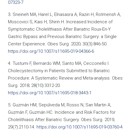
07323-7
3. Sneineh MA, Harel L, Elnasasra A, Razin H, Rotmensh A,
Moscovici S, Kais H, Shirin H. Increased Incidence of
Symptomatic Cholelithiasis After Bariatric Roux-En-Y
Gastric Bypass and Previous Bariatric Surgery: a Single
Center Experience. Obes Surg. 2020; 30(3):846-50.
https://doi.org/10.1007/s11695-019-04366-6
4. Tustumi F, Bernardo WM, Santo MA, Cecconello I.
Cholecystectomy in Patients Submitted to Bariatric
Procedure: A Systematic Review and Meta-analysis. Obes
Surg. 2018; 28(10):3312-20.
https://doi.org/10.1007/s11695-018-3443-1
5. Guzmán HM, Sepúlveda M, Rosso N, San Martin A,
Guzmán F, Guzmán HC. Incidence and Risk Factors for
Cholelithiasis After Bariatric Surgery. Obes Surg. 2019;
29(7):2110-14.
https://doi.org/10.1007/s11695-019-03760-4