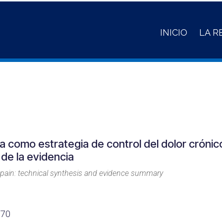
INICIO
LA R
 como estrategia de control del dolor crónic
 de la evidencia
 pain: technical synthesis and evidence summary
170