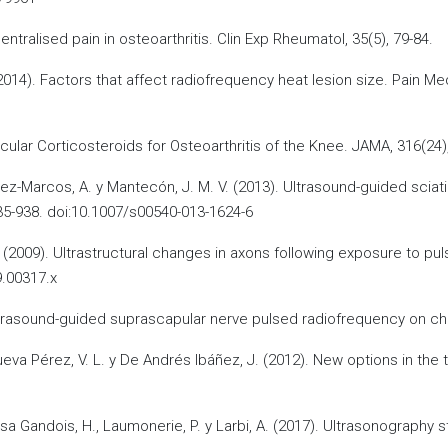
centralised pain in osteoarthritis. Clin Exp Rheumatol, 35(5), 79-84.
 (2014). Factors that affect radiofrequency heat lesion size. Pain 
a-articular Corticosteroids for Osteoarthritis of the Knee. JAMA, 316(
artínez-Marcos, A. y Mantecón, J. M. V. (2013). Ultrasound-guided sci
935-938. doi:10.1007/s00540-013-1624-6
 R. (2009). Ultrastructural changes in axons following exposure to pu
9.00317.x
ultrasound-guided suprascapular nerve pulsed radiofrequency on chr
nueva Pérez, V. L. y De Andrés Ibáñez, J. (2012). New options in t
assa Gandois, H., Laumonerie, P. y Larbi, A. (2017). Ultrasonography 