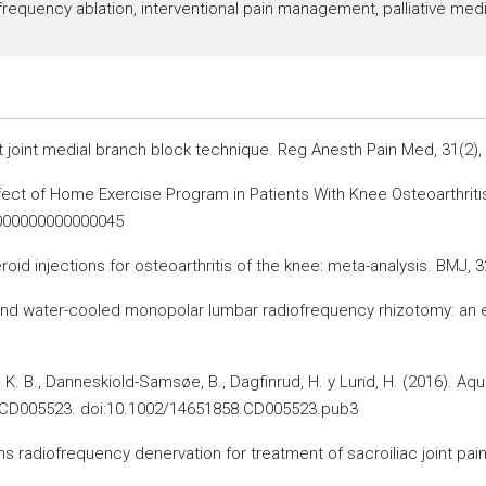
ofrequency ablation, interventional pain management, palliative med
t joint medial branch block technique. Reg Anesth Pain Med, 31(2),
 Effect of Home Exercise Program in Patients With Knee Osteoarthrit
.0000000000000045
teroid injections for osteoarthritis of the knee: meta-analysis. BMJ
 and water-cooled monopolar lumbar radiofrequency rhizotomy: an el
en, K. B., Danneskiold-Samsøe, B., Dagfinrud, H. y Lund, H. (2016). A
3, CD005523. doi:10.1002/14651858.CD005523.pub3
sions radiofrequency denervation for treatment of sacroiliac joint pai