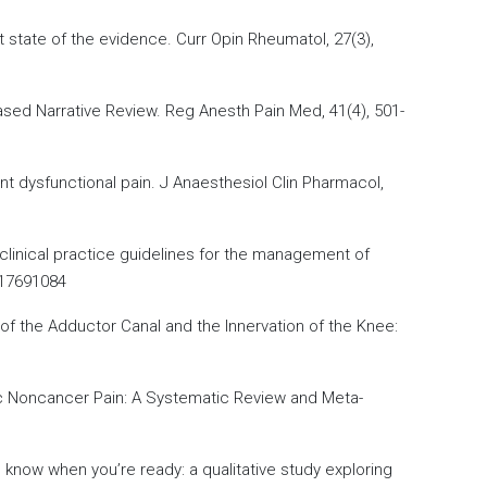
nt state of the evidence. Curr Opin Rheumatol, 27(3),
ased Narrative Review. Reg Anesth Pain Med, 41(4), 501-
int dysfunctional pain. J Anaesthesiol Clin Pharmacol,
el clinical practice guidelines for the management of
517691084
ves of the Adductor Canal and the Innervation of the Knee:
hronic Noncancer Pain: A Systematic Review and Meta-
’ll know when you’re ready: a qualitative study exploring