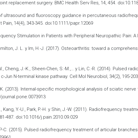
 joint replacement surgery. BMC Health Serv Res, 14, 454. doi:10.1
Use of ultrasound and fluoroscopy guidance in percutaneous radiofr
t Pain, 14(4), 343-345. doi:10.1111/papr.12069
quency Stimulation in Patients with Peripheral Neuropathic Pain: A 
 Hamilton, J. L. y Im, H.-J. (2017). Osteoarthritis: toward a compre
.-W., Cheng, J.-K., Sheen-Chen, S.-M.,… y Lin, C.-R. (2014). Pulsed 
c-Jun N-terminal kinase pathway. Cell Mol Neurobiol, 34(2), 195-20
, H-K. (2013). Internal-specific morphological analysis of sciatic ne
1/journal.pone.0073913
G., Kang, Y.-U., Park, P.-H. y Shin, J.-W. (2011). Radiofrequency treat
481-487. doi:10.1016/j.pain.2010.09.029
ng, P-C. (2015). Pulsed radiofrequency treatment of articular branche
S79961