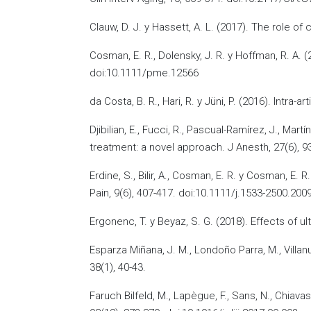
Clauw, D. J. y Hassett, A. L. (2017). The role of 
Cosman, E. R., Dolensky, J. R. y Hoffman, R. A.
doi:10.1111/pme.12566
da Costa, B. R., Hari, R. y Jüni, P. (2016). Intr
Djibilian, E., Fucci, R., Pascual-Ramírez, J., M
treatment: a novel approach. J Anesth, 27(6), 
Erdine, S., Bilir, A., Cosman, E. R. y Cosman, E.
Pain, 9(6), 407-417. doi:10.1111/j.1533-2500.200
Ergonenc, T. y Beyaz, S. G. (2018). Effects of 
Esparza Miñana, J. M., Londoño Parra, M., Villa
38(1), 40-43.
Faruch Bilfeld, M., Lapègue, F., Sans, N., Chiav