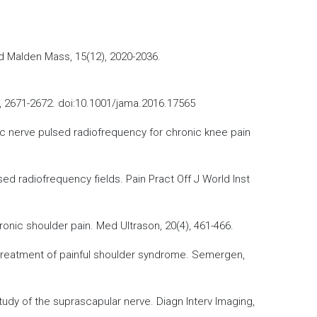
Med Malden Mass, 15(12), 2020-2036.
24), 2671-2672. doi:10.1001/jama.2016.17565
atic nerve pulsed radiofrequency for chronic knee pain
lsed radiofrequency fields. Pain Pract Off J World Inst
onic shoulder pain. Med Ultrason, 20(4), 461-466.
he treatment of painful shoulder syndrome. Semergen,
study of the suprascapular nerve. Diagn Interv Imaging,