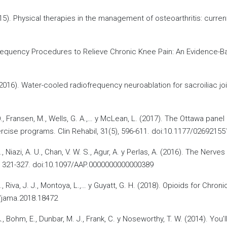
2015). Physical therapies in the management of osteoarthritis: curre
iofrequency Procedures to Relieve Chronic Knee Pain: An Evidence-B
. (2016). Water-cooled radiofrequency neuroablation for sacroiliac jo
, O., Fransen, M., Wells, G. A.,… y McLean, L. (2017). The Ottawa pan
ercise programs. Clin Rehabil, 31(5), 596-611. doi:10.1177/0269215
., Niazi, A. U., Chan, V. W. S., Agur, A. y Perlas, A. (2016). The Ner
, 321-327. doi:10.1097/AAP.0000000000000389
 S., Riva, J. J., Montoya, L.,… y Guyatt, G. H. (2018). Opioids for C
1/jama.2018.18472
A., Bohm, E., Dunbar, M. J., Frank, C. y Noseworthy, T. W. (2014). You