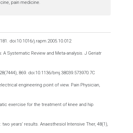
icine, pain medicine.
 181. doi:10.1016/j.rapm.2005.10.012
is: A Systematic Review and Meta-analysis. J Geriatr
, 328(7444), 869. doi:10.1136/bmj.38039.573970.7C
ectrical engineering point of view. Pain Physician,
quatic exercise for the treatment of knee and hip
n: two years’ results. Anaesthesiol Intensive Ther, 48(1),