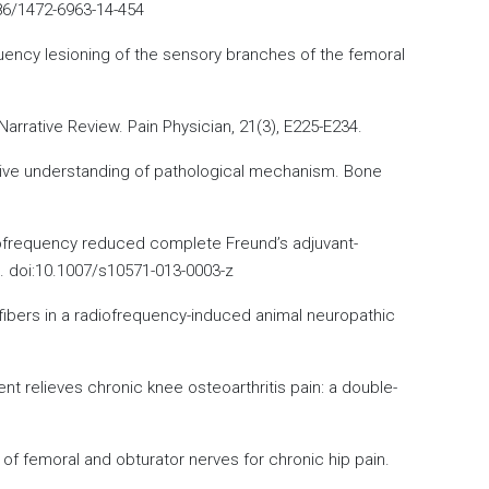
186/1472-6963-14-454
equency lesioning of the sensory branches of the femoral
Narrative Review. Pain Physician, 21(3), E225-E234.
hensive understanding of pathological mechanism. Bone
radiofrequency reduced complete Freund’s adjuvant-
3. doi:10.1007/s10571-013-0003-z
rve fibers in a radiofrequency-induced animal neuropathic
ment relieves chronic knee osteoarthritis pain: a double-
s of femoral and obturator nerves for chronic hip pain.