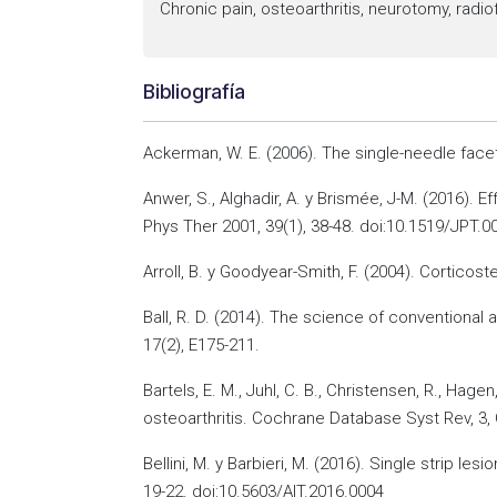
Chronic pain, osteoarthritis, neurotomy, radi
Bibliografía
Ackerman, W. E. (2006). The single-needle face
Anwer, S., Alghadir, A. y Brismée, J-M. (2016).
Phys Ther 2001, 39(1), 38-48. doi:10.1519/JPT
Arroll, B. y Goodyear-Smith, F. (2004). Corticos
Ball, R. D. (2014). The science of conventional
17(2), E175-211.
Bartels, E. M., Juhl, C. B., Christensen, R., Hag
osteoarthritis. Cochrane Database Syst Rev, 
Bellini, M. y Barbieri, M. (2016). Single strip le
19-22. doi:10.5603/AIT.2016.0004