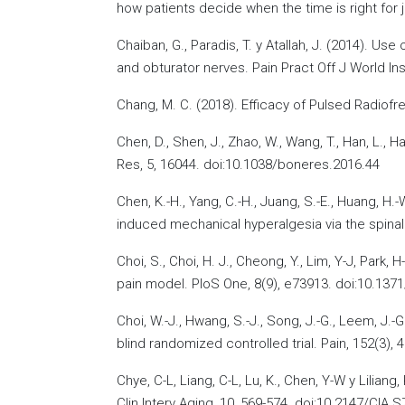
how patients decide when the time is right for
Chaiban, G., Paradis, T. y Atallah, J. (2014). 
and obturator nerves. Pain Pract Off J World Ins
Chang, M. C. (2018). Efficacy of Pulsed Radiofre
Chen, D., Shen, J., Zhao, W., Wang, T., Han, L.,
Res, 5, 16044. doi:10.1038/boneres.2016.44
Chen, K.-H., Yang, C.-H., Juang, S.-E., Huang, H
induced mechanical hyperalgesia via the spinal 
Choi, S., Choi, H. J., Cheong, Y., Lim, Y-J, Park
pain model. PloS One, 8(9), e73913. doi:10.137
Choi, W.-J., Hwang, S.-J., Song, J.-G., Leem, J.-
blind randomized controlled trial. Pain, 152(3), 
Chye, C-L, Liang, C-L, Lu, K., Chen, Y-W y Lilia
Clin Interv Aging, 10, 569-574. doi:10.2147/CIA.