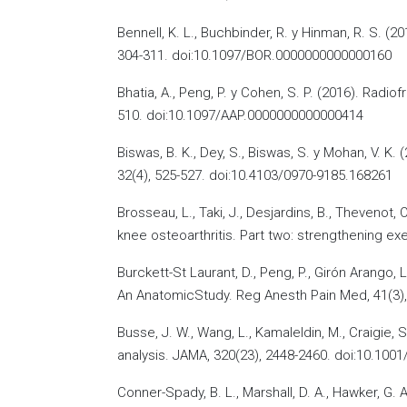
Bennell, K. L., Buchbinder, R. y Hinman, R. S. (
304-311. doi:10.1097/BOR.0000000000000160
Bhatia, A., Peng, P. y Cohen, S. P. (2016). Rad
510. doi:10.1097/AAP.0000000000000414
Biswas, B. K., Dey, S., Biswas, S. y Mohan, V. K
32(4), 525-527. doi:10.4103/0970-9185.168261
Brosseau, L., Taki, J., Desjardins, B., Thevenot
knee osteoarthritis. Part two: strengthening ex
Burckett-St Laurant, D., Peng, P., Girón Arango, L
An AnatomicStudy. Reg Anesth Pain Med, 41(3)
Busse, J. W., Wang, L., Kamaleldin, M., Craigie,
analysis. JAMA, 320(23), 2448-2460. doi:10.100
Conner-Spady, B. L., Marshall, D. A., Hawker, G. 