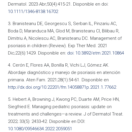
Dermatol. 2023 Abr;50(4):415-21. Disponible en doi:
10.1111/1346-8138.16702
3. Branisteanu DE, Georgescu S, Serban IL, Pinzariu AC,
Boda D, Maranduca MA, Glod M, Branisteanu CI, Bilibau R,
Dimitriu A, Nicolescu AC, Branisteanu DC. Management of
psoriasis in children (Review). Exp Ther Med. 2021
Dic;22(6):1429. Disponible en:
doi: 10.3892/etm.2021.10864
4. Cerón E, Flores AA, Bonilla R, Vichi LJ, Gómez AK.
Abordaje diagnóstico y manejo de psoriasis en atención
primaria. Aten Fam. 2021;28(1):54-61. Disponible en
http://dx.doi.org/10.22201/fm.14058871p.2021.1.77662
5. Hebert A, Browning J, Kwong PC, Duarte AM, Price HN,
Siegfried E. Managing pediatric psoriasis: update on
treatments and challenges—a review. J of Dermatol Treat.
2022; 33(5): 2433-42. Disponible en DOI:
10.1080/09546634.2022.2059051