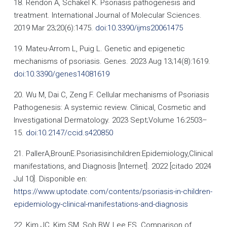
18. Rendon A, Schäkel K. Psoriasis pathogenesis and
treatment. International Journal of Molecular Sciences.
2019 Mar 23;20(6):1475.
doi:10.3390/ijms20061475
19. Mateu-Arrom L, Puig L. Genetic and epigenetic
mechanisms of psoriasis. Genes. 2023 Aug 13;14(8):1619.
doi:10.3390/genes14081619
20. Wu M, Dai C, Zeng F. Cellular mechanisms of Psoriasis
Pathogenesis: A systemic review. Clinical, Cosmetic and
Investigational Dermatology. 2023 Sept;Volume 16:2503–
15.
doi:10.2147/ccid.s420850
21. PallerA,BrounE.Psoriasisinchildren:Epidemiology,Clinical
manifestations, and Diagnosis [Internet]. 2022 [citado 2024
Jul 10]. Disponible en:
https://www.uptodate.com/contents/psoriasis-in-children-
epidemiology-clinical-manifestations-and-diagnosis
22. Kim JC, Kim SM, Soh BW, Lee ES. Comparison of