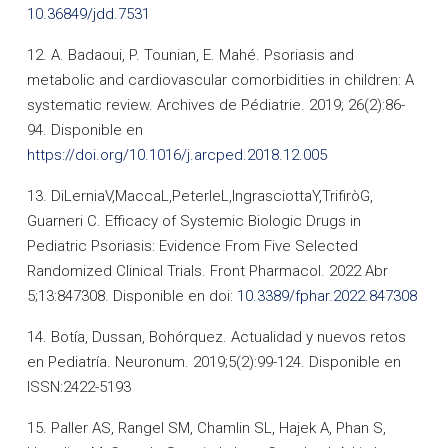
10.36849/jdd.7531
12. A. Badaoui, P. Tounian, E. Mahé. Psoriasis and
metabolic and cardiovascular comorbidities in children: A
systematic review. Archives de Pédiatrie. 2019; 26(2):86-
94. Disponible en
https://doi.org/10.1016/j.arcped.2018.12.005
13. DiLerniaV,MaccaL,PeterleL,IngrasciottaY,TrifiròG,
Guarneri C. Efficacy of Systemic Biologic Drugs in
Pediatric Psoriasis: Evidence From Five Selected
Randomized Clinical Trials. Front Pharmacol. 2022 Abr
5;13:847308. Disponible en doi:
10.3389/fphar.2022.847308
14. Botía, Dussan, Bohórquez. Actualidad y nuevos retos
en Pediatría. Neuronum. 2019;5(2):99-124. Disponible en
ISSN:2422-5193
15. Paller AS, Rangel SM, Chamlin SL, Hajek A, Phan S,