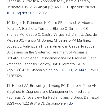
Psoriasis: A Practical Approach to Systemic Therapy.
Dermatol Clin. 2022 Abr;40(2):145-166. Disponible en doi:
10.1016/j.det.2021.12.003
.
10. Kogan N, Raimondo N, Gusis SE, Izcovich A, Abarca
Duran JA, Barahona-Torres L, Blanco O, Quintana GB,
Briones MC, Castro C, Castro Vargas EG, Criniti J, Diez de
Medina JC, Franco M, Gómez M, Levrero VP, Martínez
López JE, Valenzuela F. Latin American Clinical Practice
Guidelines on the Systemic Treatment of Psoriasis
SOLAPSO Sociedad Latinoamericana de Psoriasis (Latin
American Psoriasis Society). Int J Dermatol. 2019
Ago;58(1):4-28. Disponible en
doi: 10.1111/ijd.14471
. PMID:
31282026.
11. Hebert AA, Browning J, Kwong PC, Duarte A, Price HN,
Siegfried E. Diagnosis and Management of Pediatric
Psoriasis: An Overview for Pediatricians. J Drugs Dermatol.
2023 Ago 1;22(8):742-53. Disponible en
doi: