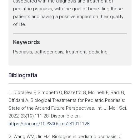
associated with the diagnosis and treatment of
pediatric psoriasis, with the goal of benefiting these
patients and having a positive impact on their quality
of life.
Keywords
Psoriasis; pathogenesis; treatment; pediatric.
Bibliografía
1. Diotallevi F, Simonetti O, Rizzetto G, Molinelli E, Radi G,
Offidani A. Biological Treatments for Pediatric Psoriasis:
State of the Art and Future Perspectives. Int. J. Mol. Sci.
2022; 23(19):111-28. Disponible en:
https://doi.org/10.3390/ijms231911128
2. Wang WM, Jin HZ. Biologics in pediatric psoriasis. J