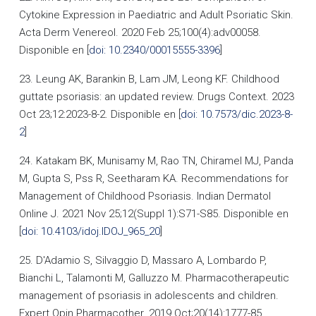
Cytokine Expression in Paediatric and Adult Psoriatic Skin.
Acta Derm Venereol. 2020 Feb 25;100(4):adv00058.
Disponible en [
doi: 10.2340/00015555-3396
]
23. Leung AK, Barankin B, Lam JM, Leong KF. Childhood
guttate psoriasis: an updated review. Drugs Context. 2023
Oct 23;12:2023-8-2. Disponible en [
doi: 10.7573/dic.2023-8-
2
]
24. Katakam BK, Munisamy M, Rao TN, Chiramel MJ, Panda
M, Gupta S, Pss R, Seetharam KA. Recommendations for
Management of Childhood Psoriasis. Indian Dermatol
Online J. 2021 Nov 25;12(Suppl 1):S71-S85. Disponible en
[
doi: 10.4103/idoj.IDOJ_965_20
]
25. D'Adamio S, Silvaggio D, Massaro A, Lombardo P,
Bianchi L, Talamonti M, Galluzzo M. Pharmacotherapeutic
management of psoriasis in adolescents and children.
Expert Opin Pharmacother. 2019 Oct;20(14):1777-85.