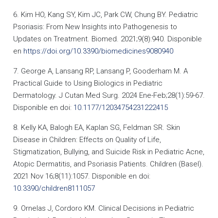
6. Kim HO, Kang SY, Kim JC, Park CW, Chung BY. Pediatric
Psoriasis: From New Insights into Pathogenesis to
Updates on Treatment. Biomed. 2021;9(8):940. Disponible
en
https://doi.org/10.3390/biomedicines9080940
7. George A, Lansang RP, Lansang P, Gooderham M. A
Practical Guide to Using Biologics in Pediatric
Dermatology. J Cutan Med Surg. 2024 Ene-Feb;28(1):59-67.
Disponible en doi:
10.1177/12034754231222415
8. Kelly KA, Balogh EA, Kaplan SG, Feldman SR. Skin
Disease in Children: Effects on Quality of Life,
Stigmatization, Bullying, and Suicide Risk in Pediatric Acne,
Atopic Dermatitis, and Psoriasis Patients. Children (Basel).
2021 Nov 16;8(11):1057. Disponible en doi:
10.3390/children8111057
9. Ornelas J, Cordoro KM. Clinical Decisions in Pediatric