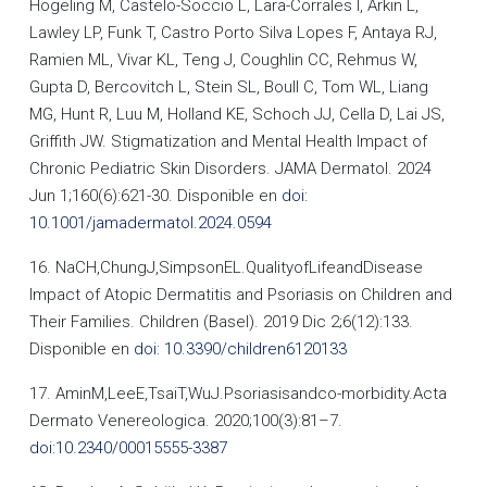
Hogeling M, Castelo-Soccio L, Lara-Corrales I, Arkin L,
Lawley LP, Funk T, Castro Porto Silva Lopes F, Antaya RJ,
Ramien ML, Vivar KL, Teng J, Coughlin CC, Rehmus W,
Gupta D, Bercovitch L, Stein SL, Boull C, Tom WL, Liang
MG, Hunt R, Luu M, Holland KE, Schoch JJ, Cella D, Lai JS,
Griffith JW. Stigmatization and Mental Health Impact of
Chronic Pediatric Skin Disorders. JAMA Dermatol. 2024
Jun 1;160(6):621-30. Disponible en
doi:
10.1001/jamadermatol.2024.0594
16. NaCH,ChungJ,SimpsonEL.QualityofLifeandDisease
Impact of Atopic Dermatitis and Psoriasis on Children and
Their Families. Children (Basel). 2019 Dic 2;6(12):133.
Disponible en
doi: 10.3390/children6120133
17. AminM,LeeE,TsaiT,WuJ.Psoriasisandco-morbidity.Acta
Dermato Venereologica. 2020;100(3):81–7.
doi:10.2340/00015555-3387