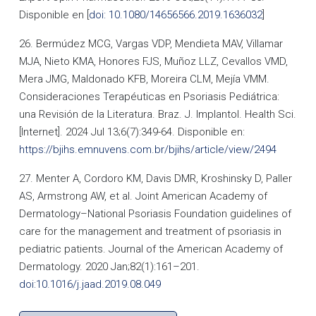
Disponible en [
doi: 10.1080/14656566.2019.1636032
]
26. Bermúdez MCG, Vargas VDP, Mendieta MAV, Villamar
MJA, Nieto KMA, Honores FJS, Muñoz LLZ, Cevallos VMD,
Mera JMG, Maldonado KFB, Moreira CLM, Mejía VMM.
Consideraciones Terapéuticas en Psoriasis Pediátrica:
una Revisión de la Literatura. Braz. J. Implantol. Health Sci.
[Internet]. 2024 Jul 13;6(7):349-64. Disponible en:
https://bjihs.emnuvens.com.br/bjihs/article/view/2494
27. Menter A, Cordoro KM, Davis DMR, Kroshinsky D, Paller
AS, Armstrong AW, et al. Joint American Academy of
Dermatology–National Psoriasis Foundation guidelines of
care for the management and treatment of psoriasis in
pediatric patients. Journal of the American Academy of
Dermatology. 2020 Jan;82(1):161–201.
doi:10.1016/j.jaad.2019.08.049