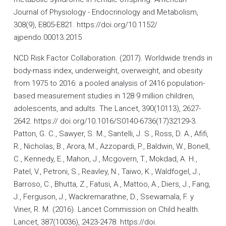
Journal of Physiology - Endocrinology and Metabolism,
308(9), E805-E821. https://doi.org/10.1152/
ajpendo.00013.2015
NCD Risk Factor Collaboration. (2017). Worldwide trends in
body-mass index, underweight, overweight, and obesity
from 1975 to 2016: a pooled analysis of 2416 population-
based measurement studies in 128·9 million children,
adolescents, and adults. The Lancet, 390(10113), 2627-
2642. https:// doi.org/10.1016/S0140-6736(17)32129-3.
Patton, G. C., Sawyer, S. M., Santelli, J. S., Ross, D. A., Afifi,
R., Nicholas, B., Arora, M., Azzopardi, P., Baldwin, W., Bonell,
C., Kennedy, E., Mahon, J., Mcgovern, T., Mokdad, A. H.,
Patel, V., Petroni, S., Reavley, N., Taiwo, K., Waldfogel, J.,
Barroso, C., Bhutta, Z., Fatusi, A., Mattoo, A., Diers, J., Fang,
J., Ferguson, J., Wackremarathne, D., Ssewamala, F. y
Viner, R. M. (2016). Lancet Commission on Child health.
Lancet, 387(10036), 2423-2478. https://doi.