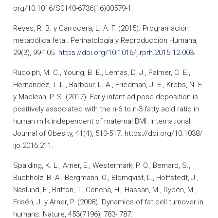
org/10.1016/S0140-6736(16)00579-1.
Reyes, R. B. y Carrocera, L. A. F. (2015). Programación
metabólica fetal. Perinatología y Reproducción Humana,
29(3), 99-105.
https://doi.org/10.1016/j.rprh.2015.12.003.
Rudolph, M. C., Young, B. E., Lemas, D. J., Palmer, C. E.,
Hernandez, T. L., Barbour, L. A., Friedman, J. E., Krebs, N. F.
y Maclean, P. S. (2017). Early infant adipose deposition is
positively associated with the n-6 to n-3 fatty acid ratio in
human milk independent of maternal BMI. International
Journal of Obesity, 41(4), 510-517. https://doi.org/10.1038/
ijo.2016.211.
Spalding, K. L., Arner, E., Westermark, P. O., Bernard, S.,
Buchholz, B. A., Bergmann, O., Blomqvist, L., Hoffstedt, J.,
Näslund, E., Britton, T., Concha, H., Hassan, M., Rydén, M.,
Frisén, J. y Arner, P. (2008). Dynamics of fat cell turnover in
humans. Nature, 453(7196), 783- 787.