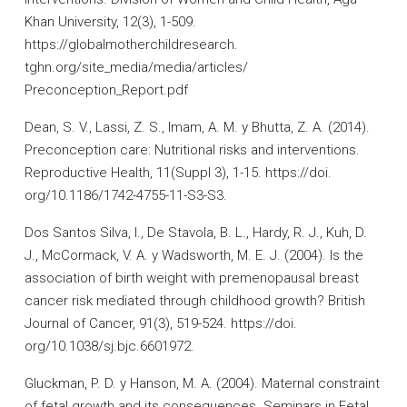
Khan University, 12(3), 1-509.
https://globalmotherchildresearch.
tghn.org/site_media/media/articles/
Preconception_Report.pdf
Dean, S. V., Lassi, Z. S., Imam, A. M. y Bhutta, Z. A. (2014).
Preconception care: Nutritional risks and interventions.
Reproductive Health, 11(Suppl 3), 1-15. https://doi.
org/10.1186/1742-4755-11-S3-S3.
Dos Santos Silva, I., De Stavola, B. L., Hardy, R. J., Kuh, D.
J., McCormack, V. A. y Wadsworth, M. E. J. (2004). Is the
association of birth weight with premenopausal breast
cancer risk mediated through childhood growth? British
Journal of Cancer, 91(3), 519-524. https://doi.
org/10.1038/sj.bjc.6601972.
Gluckman, P. D. y Hanson, M. A. (2004). Maternal constraint
of fetal growth and its consequences. Seminars in Fetal