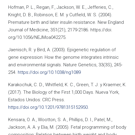
Hofman, P. L., Regan, F., Jackson, W. E., Jefferies, C.,
Knight, D. B., Robinson, E. M. y Cutfield, W. S. (2004).
Premature birth and later insulin resistance. New England
Journal of Medicine, 351(21), 2179-2186. https://doi.
org/10.1056/NEJMoa042275.
Jaenisch, R. y Bird, A. (2003). Epigenetic regulation of
gene expression: How the genome integrates intrinsic
and environmental signals. Nature Genetics, 33(3S), 245-
254.
https://doi.org/10.1038/ng1089
Karakochuk, C. D., Whitfield, K. C., Green, T. J. y Kraemer, K.
(2017). The Biology of the First 1,000 Days. Nueva York,
Estados Unidos: CRC Press.
https://doi.org/10.1201/9781315152950.
Kensara, O. A., Wootton, S. A., Phillips, D. I., Patel, M.,
Jackson, A. A. y Elia, M. (2005). Fetal programming of body
composition: Relation between birth weight and body