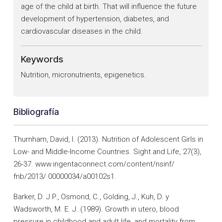
age of the child at birth. That will influence the future
development of hypertension, diabetes, and
cardiovascular diseases in the child.
Keywords
Nutrition, micronutrients, epigenetics.
Bibliografía
Thurnham, David, I. (2013). Nutrition of Adolescent Girls in
Low- and Middle-Income Countries. Sight and Life, 27(3),
26-37. www.ingentaconnect.com/content/nsinf/
fnb/2013/ 00000034/a00102s1.
Barker, D. J.P., Osmond, C., Golding, J., Kuh, D. y
Wadsworth, M. E. J. (1989). Growth in utero, blood
pressure in childhood and adult life, and mortality from