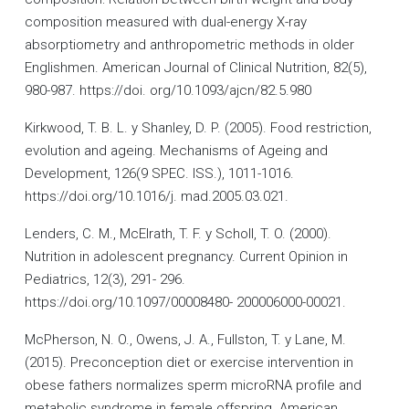
composition measured with dual-energy X-ray
absorptiometry and anthropometric methods in older
Englishmen. American Journal of Clinical Nutrition, 82(5),
980-987. https://doi. org/10.1093/ajcn/82.5.980
Kirkwood, T. B. L. y Shanley, D. P. (2005). Food restriction,
evolution and ageing. Mechanisms of Ageing and
Development, 126(9 SPEC. ISS.), 1011-1016.
https://doi.org/10.1016/j. mad.2005.03.021.
Lenders, C. M., McElrath, T. F. y Scholl, T. O. (2000).
Nutrition in adolescent pregnancy. Current Opinion in
Pediatrics, 12(3), 291- 296.
https://doi.org/10.1097/00008480- 200006000-00021.
McPherson, N. O., Owens, J. A., Fullston, T. y Lane, M.
(2015). Preconception diet or exercise intervention in
obese fathers normalizes sperm microRNA profile and
metabolic syndrome in female offspring. American