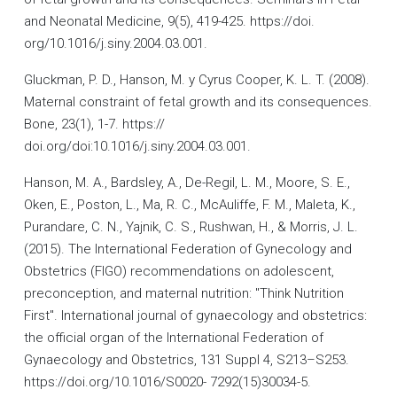
and Neonatal Medicine, 9(5), 419-425. https://doi.
org/10.1016/j.siny.2004.03.001.
Gluckman, P. D., Hanson, M. y Cyrus Cooper, K. L. T. (2008).
Maternal constraint of fetal growth and its consequences.
Bone, 23(1), 1-7. https://
doi.org/doi:10.1016/j.siny.2004.03.001.
Hanson, M. A., Bardsley, A., De-Regil, L. M., Moore, S. E.,
Oken, E., Poston, L., Ma, R. C., McAuliffe, F. M., Maleta, K.,
Purandare, C. N., Yajnik, C. S., Rushwan, H., & Morris, J. L.
(2015). The International Federation of Gynecology and
Obstetrics (FIGO) recommendations on adolescent,
preconception, and maternal nutrition: "Think Nutrition
First". International journal of gynaecology and obstetrics:
the official organ of the International Federation of
Gynaecology and Obstetrics, 131 Suppl 4, S213–S253.
https://doi.org/10.1016/S0020- 7292(15)30034-5.