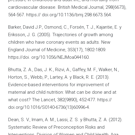
cardiovascular disease. British Medical Journal, 298(6673),
564-567. https:// doi.org/10.1136/bmj.298.6673.564.
Barker, David J.P., Osmond, C., Forsén, T. J., Kajantie, E. y
Eriksson, J. G. (2005). Trajectories of growth among
children who have coronary events as adults. New
England Journal of Medicine, 353(17), 1802-1809.
https://doi. org/10.1056/NEJMoa044160.
Bhutta, Z. A., Das, J. K., Rizvi, A., Gaffey, M. F., Walker, N.,
Horton, S., Webb, P., Lartey, A. y Black, R. E. (2013).
Evidence-based interventions for improvement of
maternal and child nutrition: What can be done and at
what cost? The Lancet, 382(9890), 452-477. https://
doi.org/10.1016/S0140-6736(13)60996-4.
Dean, S. V., Imam, A. M., Lassi, Z. S. y Bhutta, Z. A. (2012).
Systematic Review of Preconception Risks and
Interventions. Division of Women and Child Health, Aga