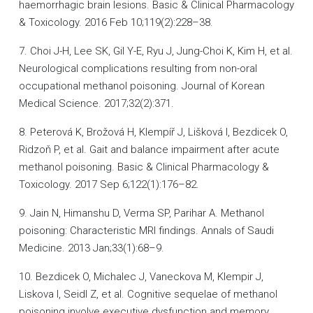
haemorrhagic brain lesions. Basic & Clinical Pharmacology
& Toxicology. 2016 Feb 10;119(2):228–38.
7. Choi J-H, Lee SK, Gil Y-E, Ryu J, Jung-Choi K, Kim H, et al.
Neurological complications resulting from non-oral
occupational methanol poisoning. Journal of Korean
Medical Science. 2017;32(2):371.
8. Peterová K, Brožová H, Klempíř J, Lišková I, Bezdicek O,
Ridzoň P, et al. Gait and balance impairment after acute
methanol poisoning. Basic & Clinical Pharmacology &
Toxicology. 2017 Sep 6;122(1):176–82.
9. Jain N, Himanshu D, Verma SP, Parihar A. Methanol
poisoning: Characteristic MRI findings. Annals of Saudi
Medicine. 2013 Jan;33(1):68–9.
10. Bezdicek O, Michalec J, Vaneckova M, Klempir J,
Liskova I, Seidl Z, et al. Cognitive sequelae of methanol
poisoning involve executive dysfunction and memory