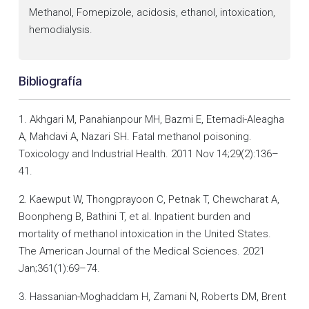
Methanol, Fomepizole, acidosis, ethanol, intoxication,
hemodialysis.
Bibliografía
1. Akhgari M, Panahianpour MH, Bazmi E, Etemadi-Aleagha
A, Mahdavi A, Nazari SH. Fatal methanol poisoning.
Toxicology and Industrial Health. 2011 Nov 14;29(2):136–
41.
2. Kaewput W, Thongprayoon C, Petnak T, Chewcharat A,
Boonpheng B, Bathini T, et al. Inpatient burden and
mortality of methanol intoxication in the United States.
The American Journal of the Medical Sciences. 2021
Jan;361(1):69–74.
3. Hassanian-Moghaddam H, Zamani N, Roberts DM, Brent