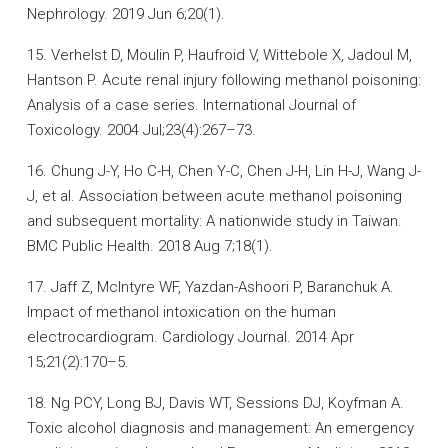
Nephrology. 2019 Jun 6;20(1).
15. Verhelst D, Moulin P, Haufroid V, Wittebole X, Jadoul M,
Hantson P. Acute renal injury following methanol poisoning:
Analysis of a case series. International Journal of
Toxicology. 2004 Jul;23(4):267–73.
16. Chung J-Y, Ho C-H, Chen Y-C, Chen J-H, Lin H-J, Wang J-
J, et al. Association between acute methanol poisoning
and subsequent mortality: A nationwide study in Taiwan.
BMC Public Health. 2018 Aug 7;18(1).
17. Jaff Z, McIntyre WF, Yazdan-Ashoori P, Baranchuk A.
Impact of methanol intoxication on the human
electrocardiogram. Cardiology Journal. 2014 Apr
15;21(2):170–5.
18. Ng PCY, Long BJ, Davis WT, Sessions DJ, Koyfman A.
Toxic alcohol diagnosis and management: An emergency