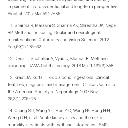
impairment in cross-sectional and long-term perspective.
Alcohol. 2017 Mar;59:27–35.
11. Sharma R, Marasini S, Sharma AK, Shrestha JK, Nepal
BP. Methanol poisoning: Ocular and neurological
manifestations. Optometry and Vision Science. 2012
Feb;89(2):178–82.
12. Desai T, Sudhalkar A, Vyas U, Khamar B. Methanol
poisoning. JAMA Ophthalmology. 2013 Mar 1;131(3):358.
13. Kraut JA, Kurtz I. Toxic alcohol ingestions: Clinical
features, diagnosis, and management. Clinical Journal of
the American Society of Nephrology. 2007 Nov
28;3(1):208–25.
14. Chang S-T, Wang Y-T, Hou Y-C, Wang I-K, Hong H-H,
Weng C-H, et al. Acute kidney injury and the risk of
mortality in patients with methanol intoxication. BMC