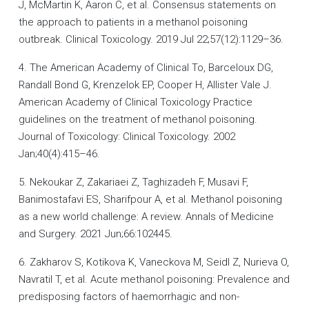
J, McMartin K, Aaron C, et al. Consensus statements on
the approach to patients in a methanol poisoning
outbreak. Clinical Toxicology. 2019 Jul 22;57(12):1129–36.
4. The American Academy of Clinical To, Barceloux DG,
Randall Bond G, Krenzelok EP, Cooper H, Allister Vale J.
American Academy of Clinical Toxicology Practice
guidelines on the treatment of methanol poisoning.
Journal of Toxicology: Clinical Toxicology. 2002
Jan;40(4):415–46.
5. Nekoukar Z, Zakariaei Z, Taghizadeh F, Musavi F,
Banimostafavi ES, Sharifpour A, et al. Methanol poisoning
as a new world challenge: A review. Annals of Medicine
and Surgery. 2021 Jun;66:102445.
6. Zakharov S, Kotikova K, Vaneckova M, Seidl Z, Nurieva O,
Navratil T, et al. Acute methanol poisoning: Prevalence and
predisposing factors of haemorrhagic and non-